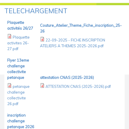
TELECHARGEMENT
Vous Êtes Ici
Plaquette
Couture_Atelier_Theme_Fiche_inscription_25-
activités 26/27
26
Plaquette
22-09-2025 - FICHE INSCRIPTION
activites 26-
ATELIERS A THEMES 2025-2026.pdf
27.pdf
Flyer 13eme
challenge
collectivite
petanque
attestation CNAS (2025-2026)
petanque
ATTESTATION CNAS (2025-2026).pdf
challenge
collectivite
26.pdf
inscription
challenge
petanque 2026