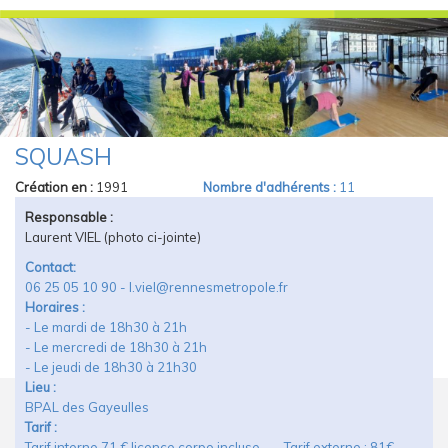
SQUASH
Vous Êtes Ici
Création en :
1991
Nombre d'adhérents :
11
Responsable :
Laurent VIEL (photo ci-jointe)
Contact:
06 25 05 10 90 - l.viel@rennesmetropole.fr
Horaires :
- Le mardi de 18h30 à 21h
- Le mercredi de 18h30 à 21h
- Le jeudi de 18h30 à 21h30
Lieu :
BPAL des Gayeulles
Tarif :
Tarif interne 71 € licence corpo incluse --- Tarif externe : 81€