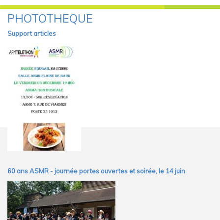
PHOTOTHÈQUE
Vous Êtes Ici
Support articles
60 ans ASMR - journée portes ouvertes et soirée, le 14 juin